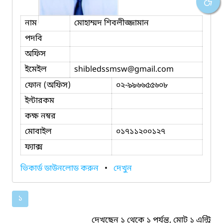
নাম
মোহাম্মদ শিবলীজ্জামান
পদবি
অফিস
ইমেইল
shibledssmsw
@gmail.com
ফোন (অফিস)
০২-৯৯৬৬৫৫৬০৮
ইন্টারকম
কক্ষ নম্বর
মোবাইল
০১৭১১২০০১২৭
ফ্যাক্স
ভিকার্ড ডাউনলোড করুন
•
দেখুন
১
দেখছেন ১ থেকে ১ পর্যন্ত, মোট ১ এন্ট্রি