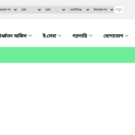
দেখুন
র্ধ্বতন অফিস
ই-সেবা
গ্যালারি
যোগাযোগ