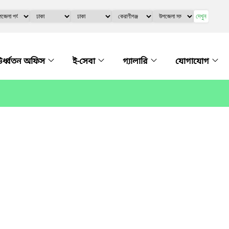
দেখুন
র্ধ্বতন অফিস
ই-সেবা
গ্যালারি
যোগাযোগ